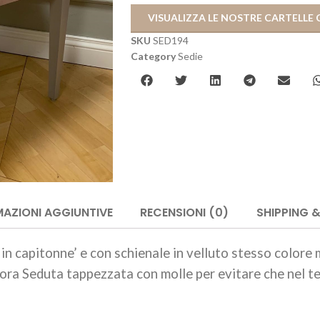
VISUALIZZA LE NOSTRE CARTELLE 
SKU
SED194
Category
Sedie
AZIONI AGGIUNTIVE
RECENSIONI (0)
SHIPPING &
n capitonne’ e con schienale in velluto stesso colore m
rtora Seduta tappezzata con molle per evitare che nel t