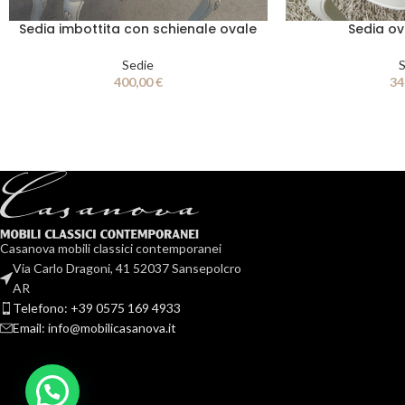
Sedia imbottita con schienale ovale
Sedia ov
Sedie
S
400,00
€
34
Casanova mobili classici contemporanei
Via Carlo Dragoni, 41 52037 Sansepolcro
AR
Telefono: +39 0575 169 4933
Email: info@mobilicasanova.it