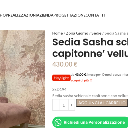
SHOP
REALIZZAZIONI
AZIENDA
PROGETTAZIONE
CONTATTI
Home
Zona Giorno
Sedie
Sedia Sasha s
Sedia Sasha sc
capitonne’ vell
430,00
€
da
43,00 €
/mese per 10 mesi senza inte
scopri di più
SED194
Sedia sasha schienale capitonne con velluto
AGGIUNGI AL CARRELLO
Richiedi una Personalizzazione