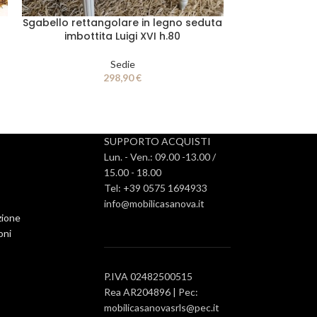
Sgabello rettangolare in legno seduta
imbottita Luigi XVI h.80
Sedie
298,90
€
SUPPORTO ACQUISTI
Lun. - Ven.: 09.00 -13.00 /
15.00 - 18.00
Tel: +39 0575 1694933
info@mobilicasanova.it
zione
oni
P.IVA 02482500515
Rea AR204896 | Pec:
mobilicasanovasrls@pec.it