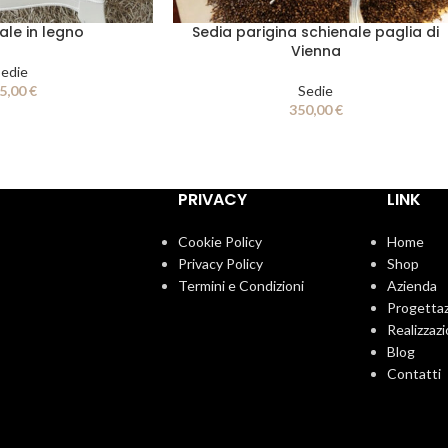
ale in legno
Sedia parigina schienale paglia di
Vienna
edie
5,00
€
Sedie
350,00
€
PRIVACY
LINK
Cookie Policy
Home
Privacy Policy
Shop
Termini e Condizioni
Azienda
Progetta
Realizzazi
Blog
Contatti