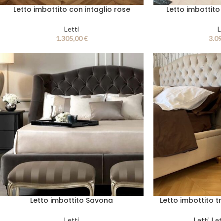
Letto imbottito con intaglio rose
Letto imbottito
Letti
L
1.305,00
€
3.0
Letto imbottito Savona
Letto imbottito 
Letti
Letti
,
Let