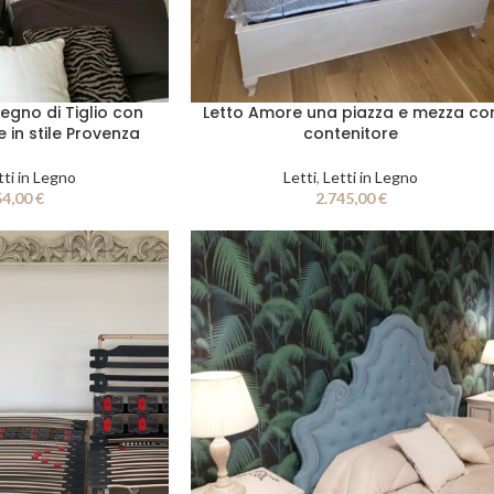
legno di Tiglio con
Letto Amore una piazza e mezza co
e in stile Provenza
contenitore
tti in Legno
Letti
,
Letti in Legno
54,00
€
2.745,00
€