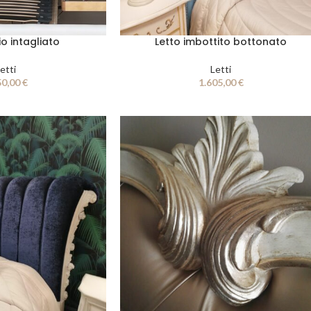
io intagliato
Letto imbottito bottonato
etti
Letti
50,00
€
1.605,00
€