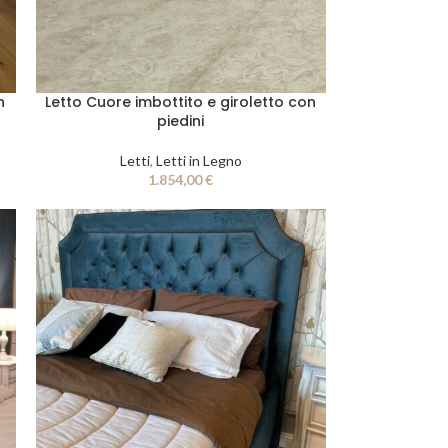
n
Letto Cuore imbottito e giroletto con
piedini
Letti
,
Letti in Legno
1.854,00
€