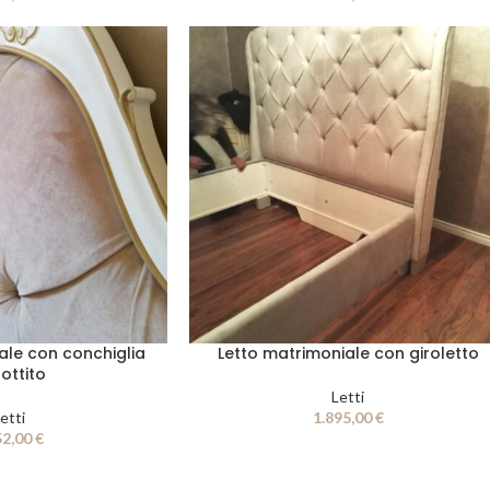
ale con conchiglia
Letto matrimoniale con giroletto
ottito
Letti
etti
1.895,00
€
52,00
€