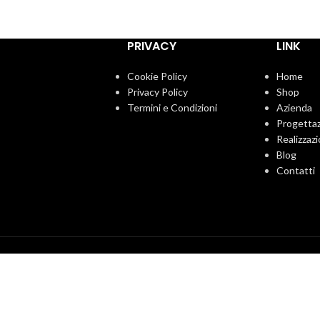
PRIVACY
LINK
Cookie Policy
Home
Privacy Policy
Shop
Termini e Condizioni
Azienda
Progetta
Realizzazi
Blog
Contatti
e imbottito cuciture
Letto matrimoniale in ferro battuto
to lavabile piedini in
lia oro
Letti
2.074,00
€
etti
96,00
€