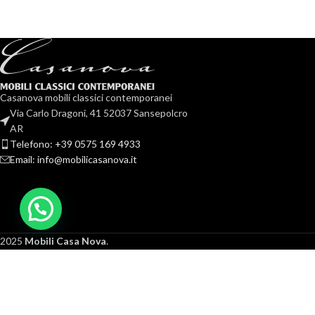
Casanova mobili classici contemporanei
Via Carlo Dragoni, 41 52037 Sansepolcro
AR
Telefono: +39 0575 169 4933
Email: info@mobilicasanova.it
Letto matrimoniale imbottito con
Letto matrimonial
cassetti estraibile e meccanismo
verticali in vellu
alzaletto
fog
2025
Mobili Casa Nova
.
Letti
L
3.900,00
€
2.1