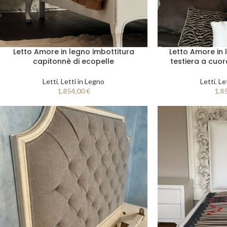
Letto Amore in legno imbottitura
Letto Amore in 
capitonnè di ecopelle
testiera a cuor
Letti
,
Letti in Legno
Letti
,
Le
1.854,00
€
1.8