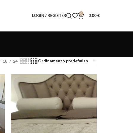
0
LOGIN / REGISTER
0,00
€
18
24