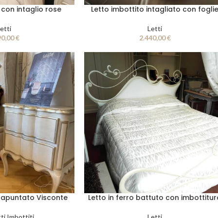
 con intaglio rose
Letto imbottito intagliato con fogli
etti
Letti
90,00
€
2.440,00
€
trapuntato Visconte
Letto in ferro battuto con imbottitu
ti Imbottiti
Letti