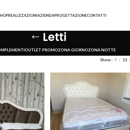
SHOP
REALIZZAZIONI
AZIENDA
PROGETTAZIONE
CONTATTI
Letti
MPLEMENTI
OUTLET PROMO
ZONA GIORNO
ZONA NOTTE
Show
9
12