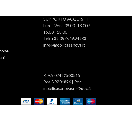
SUPPORTO ACQUISTI
Lun. - Ven.: 09.00 -13.00 /
15.00 - 18.00
Tel: +39 0575 1694933
info@mobilicasanova.it
zione
oni
P.IVA 02482500515
Rea AR204896 | Pec:
Letto matrimoniale in ferro battuto con
pediera
mobilicasanovasrls@pec.it
Letti
1.952,00
€