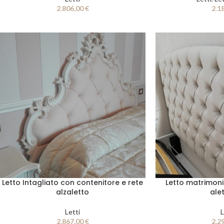
2.806,00
€
2.1
Letto Intagliato con contenitore e rete
Letto matrimoni
alzaletto
ale
Letti
L
2.867,00
€
2.2