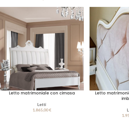
Letto matrimoniale con cimasa
Letto matrimoni
imb
Letti
1.865,00
€
L
1.9