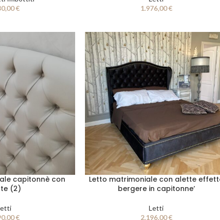
80,00
€
1.976,00
€
ale capitonnè con
Letto matrimoniale con alette effet
tte (2)
bergere in capitonne’
etti
Letti
90,00
€
2.196,00
€