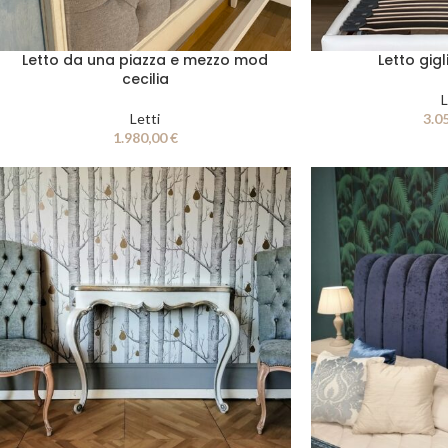
Letto da una piazza e mezzo mod
Letto gigl
cecilia
L
Letti
3.0
1.980,00
€