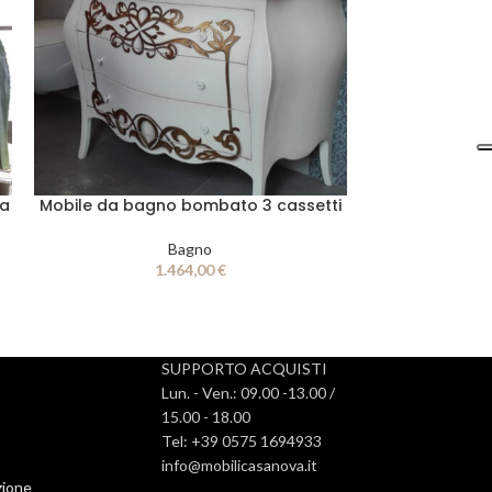
ta
Mobile da bagno bombato 3 cassetti
Bagno
1.464,00
€
SUPPORTO ACQUISTI
Lun. - Ven.: 09.00 -13.00 /
15.00 - 18.00
Tel: +39 0575 1694933
info@mobilicasanova.it
zione