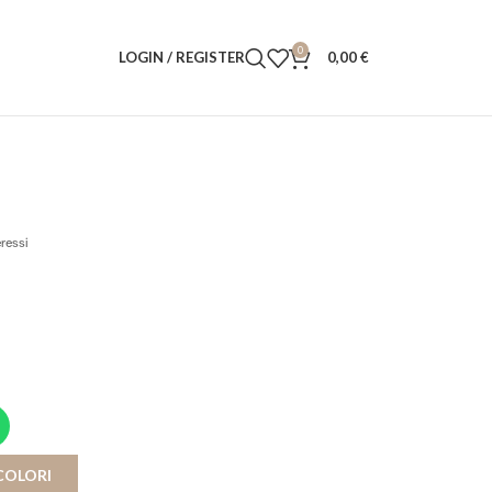
0
LOGIN / REGISTER
0,00
€
eressi
COLORI