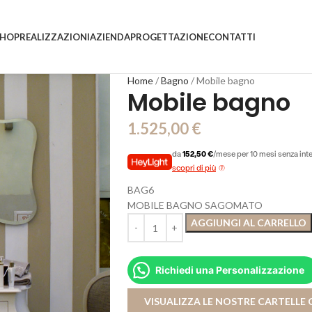
SHOP
REALIZZAZIONI
AZIENDA
PROGETTAZIONE
CONTATTI
Home
Bagno
Mobile bagno
Mobile bagno
1.525,00
€
da
152,50 €
/mese per 10 mesi senza int
scopri di più
BAG6
MOBILE BAGNO SAGOMATO
AGGIUNGI AL CARRELLO
Richiedi una Personalizzazione
VISUALIZZA LE NOSTRE CARTELLE 