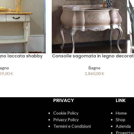
gno laccata shabby
Consolle sagomata in legno decora
agno
Bagno
59,00
€
1.860,00
€
PRIVACY
LINK
Cookie Policy
Home
Privacy Policy
Shop
Termini e Condizioni
Azienda
Progetta