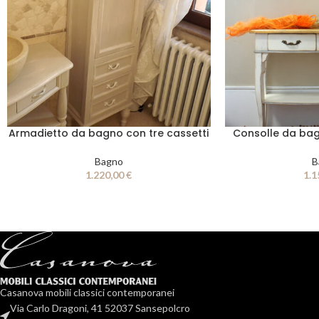
Armadietto da bagno con tre cassetti
Consolle da ba
Bagno
B
1.220,00
€
1.1
Casanova mobili classici contemporanei
Via Carlo Dragoni, 41 52037 Sansepolcro